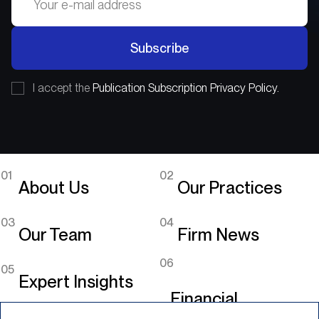
Subscribe
I accept the
Publication Subscription Privacy Policy.
01
02
About Us
Our Practices
03
04
Our Team
Firm News
06
05
Expert Insights
Financial