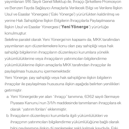
yayımlanan 916 Sayılı Genel Mektup ile, İhraççı Şirketlere Promosyon
ve Benzeri Fayda Sağlayıcı Amaçlarla Verilecek Bilgi ve Verilere İlişkin
Usul ve Esaslar Yönergesi (“Eski Yönerge”) yürürlükten kaldırılmış ve
yerine Hak Sahipliğine İlişkin Bilgilerin İhraççılarla Paylaşılmasına
İlişkin Usul ve Esaslar Yönergesi (“
Yeni Yönerge
”) yürürlüğe
konulmuştur.
Selefine paralel olarak Yeni Yönerge’nin kapsamı da, MKK tarafından
yayımlanan ayrı düzenlemelere konu olan pay sahipliği veya hak
sahipliği bilgilerinin ihraççıların düzenleyici kurumlara yönelik
yükümlülüklerine veya ihraççıların yatırımcıları bilgilendirme
yükümlülüklerine ilişkin amaçlarla MKK tarafından ihraççılar ile
paylaşılması hususunu içermemektedir.
Yeni Yönerge, pay sahipliği veya hak sahipliğine ilişkin bilgilerin
ihraççılar ile paylaşılması hususuna ilişkin aşağıda belirten yenilikleri
getirmiştir:
Yeni Yönerge’de yer alan “ihraççı” tanımına, 6362 sayılı Sermaye
Piyasası Kanunu’nun 3/1/h maddesinde tanımlanan ihraççılara ek
olarak “yatırım fonları” eklenmiştir;
İhraççıların düzenleyici kurumlarla ilgili yükümlülükleri ve
ihraççının yatırımcıları bilgilendirme yükümlülüğüne bağlı olarak
bilgi paylaşımına ilişkin düzenlemeler saklı kalmak kaydıyla, Eski