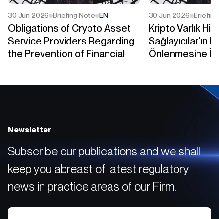
30 Jun 2026
Briefing Note
EN
30 Jun 2026
Briefin
Obligations of Crypto Asset
Kripto Varlık Hi
Service Providers Regarding
Sağlayıcılar’ın M
the Prevention of Financial
Önlenmesine İli
Crimes
Yükümlülükleri
Newsletter
Subscribe our publications and we shall
keep you abreast of latest regulatory
news in practice areas of our Firm.