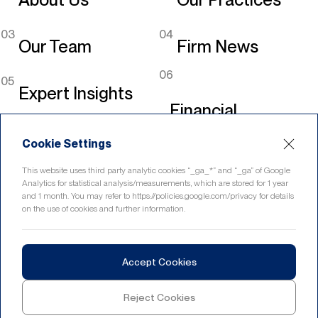
03
04
Our Team
Firm News
06
05
Expert Insights
Financial
Legislation
Cookie Settings
Linkedin
This website uses third party analytic cookies “_ga_*” and “_ga” of Google
Analytics for statistical analysis/measurements, which are stored for 1 year
and 1 month. You may refer to https://policies.google.com/privacy for details
on the use of cookies and further information.
Home
Contact
Accept Cookies
© 2026 eryurekli.com
Reject Cookies
design by