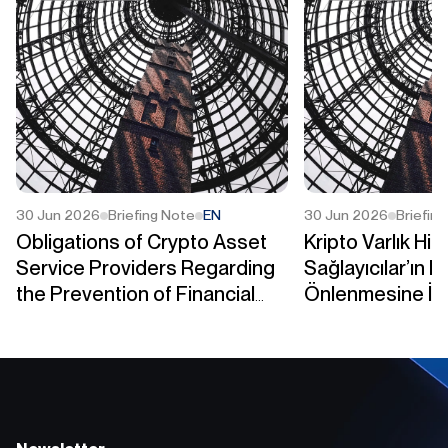
30 Jun 2026
Briefing Note
EN
30 Jun 2026
Briefin
Obligations of Crypto Asset
Kripto Varlık Hi
Service Providers Regarding
Sağlayıcılar’ın M
the Prevention of Financial
Önlenmesine İli
Crimes
Yükümlülükleri