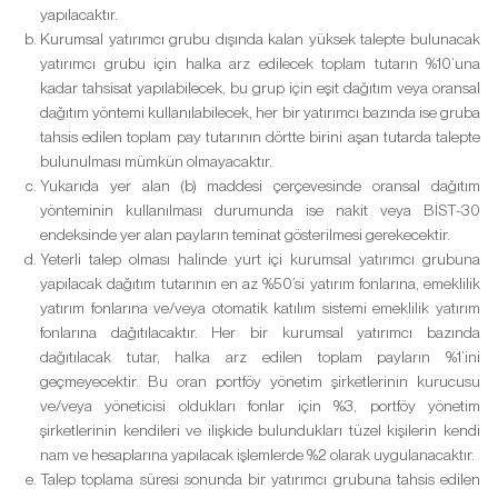
yapılacaktır.
Kurumsal yatırımcı grubu dışında kalan yüksek talepte bulunacak
yatırımcı grubu için halka arz edilecek toplam tutarın %10’una
kadar tahsisat yapılabilecek, bu grup için eşit dağıtım veya oransal
dağıtım yöntemi kullanılabilecek, her bir yatırımcı bazında ise gruba
tahsis edilen toplam pay tutarının dörtte birini aşan tutarda talepte
bulunulması mümkün olmayacaktır.
Yukarıda yer alan (b) maddesi çerçevesinde oransal dağıtım
yönteminin kullanılması durumunda ise nakit veya BİST-30
endeksinde yer alan payların teminat gösterilmesi gerekecektir.
Yeterli talep olması halinde yurt içi kurumsal yatırımcı grubuna
yapılacak dağıtım tutarının en az %50’si yatırım fonlarına, emeklilik
yatırım fonlarına ve/veya otomatik katılım sistemi emeklilik yatırım
fonlarına dağıtılacaktır. Her bir kurumsal yatırımcı bazında
dağıtılacak tutar, halka arz edilen toplam payların %1’ini
geçmeyecektir. Bu oran portföy yönetim şirketlerinin kurucusu
ve/veya yöneticisi oldukları fonlar için %3, portföy yönetim
şirketlerinin kendileri ve ilişkide bulundukları tüzel kişilerin kendi
nam ve hesaplarına yapılacak işlemlerde %2 olarak uygulanacaktır.
Talep toplama süresi sonunda bir yatırımcı grubuna tahsis edilen