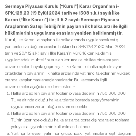
Sermaye Piyasası Kurulu (“Kurul”) Karar Organı’nın i-
SPK.128.23 (19 Eylül 2024 tarih ve 1508 s.k.) sayılı İlke
Kararı (“İlke Kararı”) ile; II-5.2 sayılı Sermaye Piyasası
Araçlarının Satışı Tebliği’nin payların ilk halka arzı ile ilgili
hükümlerinin uygulama esasları yeniden belirlenmiştir.
Kurul, İlke Kararı ile payların ilk halka arzında uygulanacak satış
yöntemleri ve dağıtım esasları hakkında i-SPK.128.21 (30 Mart 2023
tarih ve 20/412 s.k.) sayılı İlke Kararı’nı yürürlükten kaldırmış,
uygulamadaki muhtelif hususları korumakla birlikte birtakım yeni
düzenlemeleri hayata geçirmiştir. İlke Kararı ile halka açık olmayan
ortaklıkların paylarının ilk halka arzlarında yatırımcı taleplerinin yüksek
oranda karşılanması amaçlanmaktadır. Bu kapsamda ilgili
düzenlemeler aşağıda özetlenmektedir:
Halka arz edilen payların toplam piyasa değerinin 750.000.000
TL ve altında olduğu halka arzlarda borsada satış yönteminin
uygulanması zorunluluğu devam edecektir.
Halka arz edilen payların toplam piyasa değerinin 750.000.000
TL’nin üzerinde olduğu halka arzlarda borsa dışında talep toplama
yoluyla satış yönteminin kullanılması halinde:
Yurt içi bireysel yatırımcı grubundaki yatırımcılara eşit dağıtım