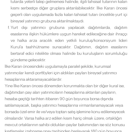
tutarda yeterli talep gelmemesi halinde, ilgili tahsisat tutarının kalan
kısmı serbestçe diğer gruplara aktarılabilecektir. İlke Kararı öncesi
geçerli olan uygulamada fazla kalan tahsisat tutarı öncelikle yurt içi
bireysel yatırımcı grubuna aktarılmaktaydı.
Yurt dışı yatırımcı grubuna yapılacak dağıtımlarda, dağıtım
esaslarına ilişkin hükümlere uygun hareket edileceğine dair ihraççı
ve halka arza aracılık eden yetkili kuruluş/konsorsiyum lideri
Kurul’a taahhütname sunacaktır. Dağıtımın, dağıtım esaslarını
bertaraf edici nitelikte olması halinde bu kuruluşların sorumluluğu
gündeme gelecektir.
İlke Kararı öncesindeki uygulamayla paralel şekilde, kurumsal
yatırımcılar kendi portföyleri için aldıkları payları bireysel yatırımcı
hesaplarına aktaramayacaklardır.
Yine İlke Kararı öncesi dönemden korunmakta olan bir diğer kural ise,
dağıtımdan pay alan yatırımcıların hesaplarına aktarılan payların,
hesaba geçtiği tarihten itibaren 90 gün boyunca borsa dışında
satılamayacak, başka yatırımcı hesaplarına virmanlanamayacak veya
borsada özel emir ile ve/veya toptan satış işlemine konu edilemeyecek
olmalarıdır. Varsa halka arz edilen kısım hariç olmak üzere, ortaklığın
mevcut ortaklarının sahibi oldukları paylar bakımından ise söz konusu
kısıtlamalar izahname onay tarihinden başlayarak 180 gün boyunca